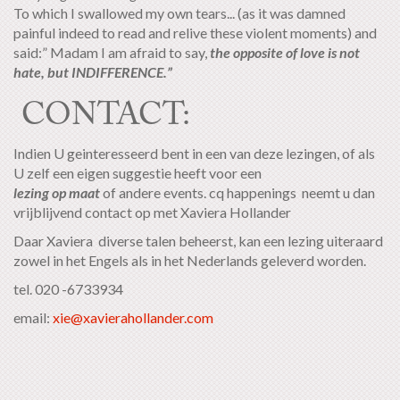
To which I swallowed my own tears... (as it was damned
painful indeed to read and relive these violent moments) and
said:” Madam I am afraid to say,
the opposite of love is not
hate, but INDIFFERENCE.”
CONTACT:
Indien U geinteresseerd bent in een van deze lezingen, of als
U zelf een eigen suggestie heeft voor een
lezing op maat
of andere events. cq happenings neemt u dan
vrijblijvend contact op met Xaviera Hollander
Daar Xaviera diverse talen beheerst, kan een lezing uiteraard
zowel in het Engels als in het Nederlands geleverd worden.
tel. 020 -6733934
email:
xie@xavierahollander.com