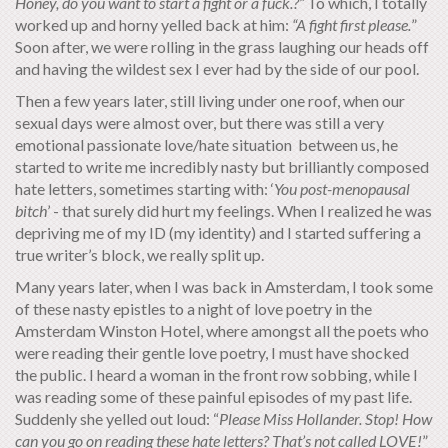
Honey, do you want to start a fight or a fuck.?”
To which, I totally
worked up and horny yelled back at him:
“A fight first
please.
”
Soon after, we were rolling in the grass laughing our heads off
and having the wildest sex I ever had by the side of our pool.
Then a few years later, still living under one roof, when our
sexual days were almost over, but there was still a very
emotional passionate love/hate situation between us, he
started to write me incredibly nasty but brilliantly composed
hate letters, sometimes starting with: ‘
You post-menopausal
bitch
’ - that surely did hurt my feelings. When I realized he was
depriving me of my ID (my identity) and I started suffering a
true writer’s block, we really split up.
Many years later, when I was back in Amsterdam, I took some
of these nasty epistles to a night of love poetry in the
Amsterdam Winston Hotel, where amongst all the poets who
were reading their gentle love poetry, I must have shocked
the public. I heard a woman in the front row sobbing, while I
was reading some of these painful episodes of my past life.
Suddenly she yelled out loud: “
Please Miss Hollander. Stop! How
can you go on reading these hate letters? That’s not called LOVE!
”