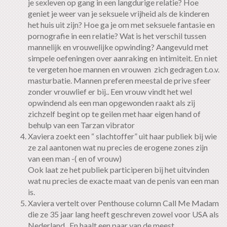
je sexleven op gang in een langdurige relatie? Hoe
geniet je weer van je seksuele vrijheid als de kinderen
het huis uit zijn? Hoe ga je om met seksuele fantasie en
pornografie in een relatie? Wat is het verschil tussen
mannelijk en vrouwelijke opwinding? Aangevuld met
simpele oefeningen over aanraking en intimiteit. En niet
te vergeten hoe mannen en vrouwen zich gedragen t.o.v.
masturbatie. Mannen preferen meestal de prive sfeer
zonder vrouwlief er bij.. Een vrouw vindt het wel
opwindend als een man opgewonden raakt als zij
zichzelf begint op te geilen met haar eigen hand of
behulp van een Tarzan vibrator
Xaviera zoekt een “ slachtoffer” uit haar publiek bij wie
ze zal aantonen wat nu precies de erogene zones zijn
van een man -( en of vrouw)
Ook laat ze het publiek participeren bij het uitvinden
wat nu precies de exacte maat van de penis van een man
is.
Xaviera vertelt over Penthouse column Call Me Madam
die ze 35 jaar lang heeft geschreven zowel voor USA als
Nederland . En haalt een paar van de meest