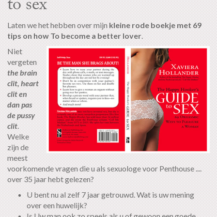
to sex
Laten we het hebben over mijn
kleine rode boekje met 69
tips on how To become a better lover
.
Niet
vergeten
the brain
clit, heart
clit en
dan pas
de pussy
clit
.
Welke
zijn de
meest
voorkomende vragen die u als sexuologe voor Penthouse ....
over 35 jaar hebt gelezen?
U bent nu al zelf 7 jaar getrouwd. Wat is uw mening
over een huwelijk?
Is Uw man ook zo speels als u of gewoon een goede