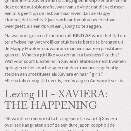
geinterneerd. Xaviera kan op aangrijpende wijze voorlezen uit
deze echte autobiografie, waarvan ze vindt dat dit veel meer
een blik geeft op de rest van haar leven dan de Happy
Hooker, dat slechts 2 jaar van haar tumultueuze bestaan
weergeeft, als een
tip van een ijsberg
zo te zeggen.
Na wat voorgelezen te hebben uit
KIND AF
wordt het tijd om
ter afwisseling wat vrolijker stukken te berde te brengen uit
de Happy Hooker, o.a. waarom mannen naar een prostituee
gaan en...What’s a girl like you doing in a business like this?
Wat voor soort klanten er in Xaviera’s etablissement kwamen
opdagen en het soort vragen dat deze mannen regelmatig
stelden aan prostituees als Xaviera en haar “ girls,”
Hierna (als er nog tijd over is) een Vraag en Antwoord sessie.
Lezing III - XAVIERA:
THE HAPPENING
Dit wordt een humoristisch vragenuurtje waarbij Xaviera
over sex kan praten alsof ze een dure japon koopt bij de