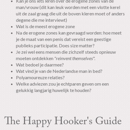
Kan je ons iets leren over de erogene zones van de
man/vrouw (dit kan leuk worden met een vlotte kerel
uit de zaal graag die uit de boven kleren moet of anders
degene die me interviewt)
Wat is de meest erogene zone
Na de erogene zones kan gevraagd worden: hoe meet
je de maat van een penis dat vereist een geestige
publieks participatie. Does size matter?
Je zei wel eens mensen die zichzelf steeds opnieuw
moeten ontdekken
"reinvent themselves
".
Wat bedoel je daarmee?
Wat vind je van de Nederlandse man in bed?
Polyamoureuze relaties?
Welke adviezen zou je echtparen geven om een
gelukkig langjarig huwelijk te houden?
The Happy Hooker's Guide