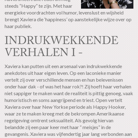
steeds “Happy” te zijn. Met haar
energieke voordrachten vol humor, levenslust en wijsheid
brengt Xaviera die ‘happiness’ op aanstekelijke wijze over op
haar publiek.
INDRUKWEKKENDE
VERHALEN I -
Xaviera kan putten uit een arsenaal van indrukwekkende
anekdotes uit haar eigen leven. Op een laconieke manier
vertelt zij over verschillende mensen en hun belevenissen
onder haar dak - of was het haar rok?! Zij hoeft haar verhalen
niet sappiger te maken want de realiteit is pittig genoeg, vaak
humoristisch en soms aangrijpend en triest. Open vertelt
Xaviera over haar New Yorkse periode als Happy Hooker,
waar ze te maken kreeg met de bekrompen Amerikaanse
regelgeving omtrent seksualiteit. Als gevolg hiervan
belandde zij een paar keer met haar “ meisjes” in de
gevangenis. Xaviera was vijfendertig jaar lang verbonden aan