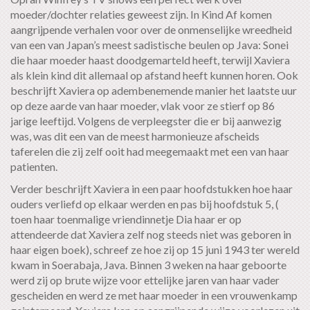
moeder/dochter relaties geweest zijn. In Kind Af komen
aangrijpende verhalen voor over de onmenselijke wreedheid
van een van Japan’s meest sadistische beulen op Java: Sonei
die haar moeder haast doodgemarteld heeft, terwijl Xaviera
als klein kind dit allemaal op afstand heeft kunnen horen. Ook
beschrijft Xaviera op adembenemende manier het laatste uur
op deze aarde van haar moeder, vlak voor ze stierf op 86
jarige leeftijd. Volgens de verpleegster die er bij aanwezig
was, was dit een van de meest harmonieuze afscheids
taferelen die zij zelf ooit had meegemaakt met een van haar
patienten.
Verder beschrijft Xaviera in een paar hoofdstukken hoe haar
ouders verliefd op elkaar werden en pas bij hoofdstuk 5, (
toen haar toenmalige vriendinnetje Dia haar er op
attendeerde dat Xaviera zelf nog steeds niet was geboren in
haar eigen boek), schreef ze hoe zij op 15 juni 1943 ter wereld
kwam in Soerabaja, Java. Binnen 3 weken na haar geboorte
werd zij op brute wijze voor ettelijke jaren van haar vader
gescheiden en werd ze met haar moeder in een vrouwenkamp