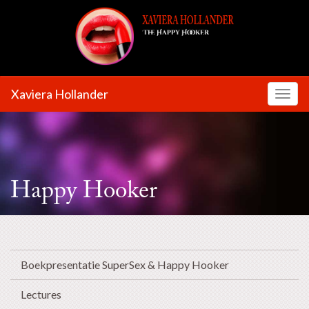
Xaviera Hollander
Toggl
Happy Hooker
Boekpresentatie SuperSex & Happy Hooker
Lectures