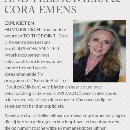
CORA EMENS
EXPLICIET EN
HUMORISTISCH
– met andere
woorden
TO THE POINT .
Cora
& Xaviera’s Sex Lessons
(explicit) SHOW AND TELL
(Workshop samen met
sekscoach Cora Emens, onder
andere bekend van de
spraakmakende TV
programma's "Beter in Bed" en
"Spuiten&Slikken", vele bladen en haar colum over
sekscoaching in de Viva in 2012/2013], waarin alle tips en
tricks over seks besproken worden. Van onschuldig en
sensueel tot hard en expliciet).
Xaviera en Cora stellen elkaar de meest voorkomende vragen
die zij hebben gekregen in hun loopbaan en beantwoorden
die op humoristische wijze en met anekdotes uit hun