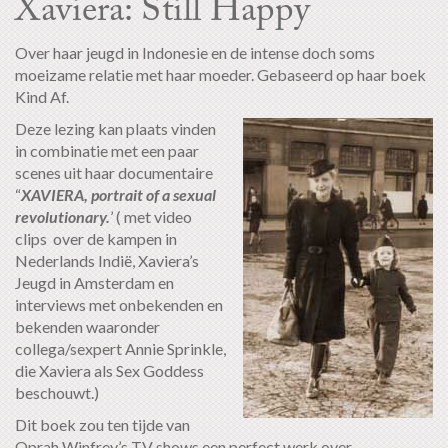
Xaviera: Still Happy
Over haar jeugd in Indonesie en de intense doch soms
moeizame relatie met haar moeder. Gebaseerd op haar boek
Kind Af.
Deze lezing kan plaats vinden
in combinatie met een paar
scenes uit haar documentaire
“
XAVIERA, portrait of a sexual
revolutionary.
’ ( met video
clips over de kampen in
Nederlands Indië, Xaviera’s
Jeugd in Amsterdam en
interviews met onbekenden en
bekenden waaronder
collega/sexpert Annie Sprinkle,
die Xaviera als Sex Goddess
beschouwt.)
Dit boek zou ten tijde van
Oprah Winfrey’s TV shows een perfect werk over