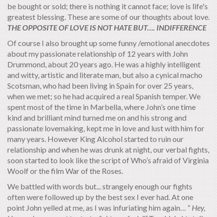
be bought or sold; there is nothing it cannot face; love is life's
greatest blessing. These are some of our thoughts about love.
THE OPPOSITE OF LOVE IS NOT HATE BUT…. INDIFFERENCE
Of course I also brought up some funny /emotional anecdotes
about my passionate relationship of 12 years with John
Drummond, about 20 years ago. He was a highly intelligent
and witty, artistic and literate man, but also a cynical macho
Scotsman, who had been living in Spain for over 25 years,
when we met; so he had acquired a real Spanish temper. We
spent most of the time in Marbella, where John’s one time
kind and brilliant mind turned me on and his strong and
passionate lovemaking, kept me in love and lust with him for
many years. However King Alcohol started to ruin our
relationship and when he was drunk at night, our verbal fights,
soon started to look like the script of Who’s afraid of Virginia
Woolf or the film War of the Roses.
We battled with words but... strangely enough our fights
often were followed up by the best sex I ever had. At one
point John yelled at me, as I was infuriating him again… “
Hey,