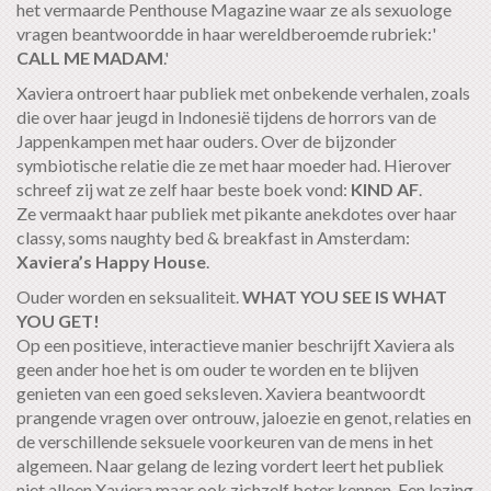
het vermaarde Penthouse Magazine waar ze als sexuologe
vragen beantwoordde in haar wereldberoemde rubriek:'
CALL ME MADAM
.'
Xaviera ontroert haar publiek met onbekende verhalen, zoals
die over haar jeugd in Indonesië tijdens de horrors van de
Jappenkampen met haar ouders. Over de bijzonder
symbiotische relatie die ze met haar moeder had. Hierover
schreef zij wat ze zelf haar beste boek vond:
KIND AF
.
Ze vermaakt haar publiek met pikante anekdotes over haar
classy, soms naughty bed & breakfast in Amsterdam:
Xaviera’s Happy House
.
Ouder worden en seksualiteit.
WHAT YOU SEE IS WHAT
YOU GET!
Op een positieve, interactieve manier beschrijft Xaviera als
geen ander hoe het is om ouder te worden en te blijven
genieten van een goed seksleven. Xaviera beantwoordt
prangende vragen over ontrouw, jaloezie en genot, relaties en
de verschillende seksuele voorkeuren van de mens in het
algemeen. Naar gelang de lezing vordert leert het publiek
niet alleen Xaviera maar ook zichzelf beter kennen. Een lezing