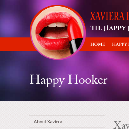
HOME
HAPPY
Happy Hooker
About Xaviera
Xav