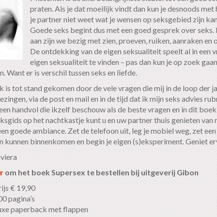
praten. Als je dat moeilijk vindt dan kun je desnoods met 
je partner niet weet wat je wensen op seksgebied zijn kan h
Goede seks begint dus met een goed gesprek over seks. D
aan zijn we bezig met zien, proeven, ruiken, aanraken en
De ontdekking van de eigen seksualiteit speelt al in een v
eigen seksualiteit te vinden – pas dan kun je op zoek gaan
n. Want er is verschil tussen seks en liefde.
 is tot stand gekomen door de vele vragen die mij in de loop der jar
lezingen, via de post en mail en in de tijd dat ik mijn seks advies rub
 een handvol die ikzelf beschouw als de beste vragen en in dit boe
ksgids op het nachtkastje kunt u en uw partner thuis genieten van 
een goede ambiance. Zet de telefoon uit, leg je mobiel weg, zet ee
n kunnen binnenkomen en begin je eigen (s)eksperiment. Geniet erv
viera
r
om het boek Supersex te bestellen bij uitgeverij Gibon
rijs € 19,90
00 pagina’s
uxe paperback met flappen