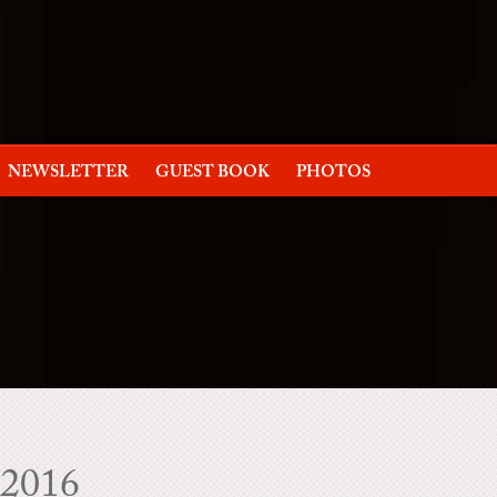
NEWSLETTER
GUEST BOOK
PHOTOS
 2016