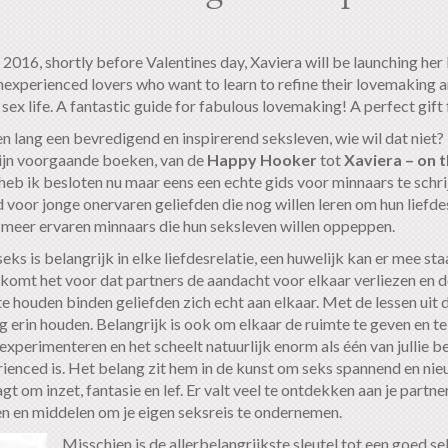
2016, shortly before Valentines day, Xaviera will be launching her 
nexperienced lovers who want to learn to refine their lovemaking
 sex life. A fantastic guide for fabulous lovemaking! A perfect gif
n lang een bevredigend en inspirerend seksleven, wie wil dat niet? 
ijn voorgaande boeken, van de
Happy Hooker
tot
Xaviera – on t
heb ik besloten nu maar eens een echte gids voor minnaars te schrij
 voor jonge onervaren geliefden die nog willen leren om hun liefdes
 meer ervaren minnaars die hun seksleven willen oppeppen.
ks is belangrijk in elke liefdesrelatie, een huwelijk kan er mee sta
 komt het voor dat partners de aandacht voor elkaar verliezen en 
te houden binden geliefden zich echt aan elkaar. Met de lessen uit 
g erin houden. Belangrijk is ook om elkaar de ruimte te geven en t
experimenteren en het scheelt natuurlijk enorm als één van jullie b
rienced is. Het belang zit hem in de kunst om seks spannend en nie
gt om inzet, fantasie en lef. Er valt veel te ontdekken aan je partner
n en middelen om je eigen seksreis te ondernemen.
Misschien is de allerbelangrijkste sleutel tot een goed se