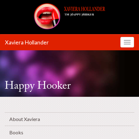
Xaviera Hollander
Toggl
Happy Hooker
About Xaviera
Books