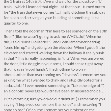
the 1 train at 14th & 7th Ave and wait for the crosstown "L"
train.....which I learned that night....at that hour....turned out to
be "the train that never comes"......finally ditching the subway
for a cab and arriving at your building at something like a
quarter to one.
Then I told the doorman "I'm here to see someone on the 19th
floor" (like he wasn't going to ask me WHO....lol) When he
did, I said "Miss Hollander".....and I can remember hearing
"send him up" and getting on the elevator. When I got off the
elevator and started walking down the hallway it really sunk
in that "This is really happening, isn't it? When you answered
the door, little doggie in your arms, I could sense right away
that I was in "good hands". I had nothing to worry
about....other than overcoming my "shyness". I remember you
asking me what I wanted to drink and I stupidly opted for a
soda.....lol. If I ever needed something to "take the edge off",
an alcoholic beverage would have been an inspired choice....
But everything surely worked out didn't it : ) I remember you
saying "I hope you come more than once" and me saying "I
hope so too". Of course I remember your mirror on the