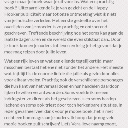
vragen naar je boek waar je uit voorlas. Wat een prachtig
boek!! Uiteraard kende ik je van gezicht en de Happy
Hooker publiciteit maar tot onze ontmoeting wist ik niets
van je Indische verleden. Het eerste gedeelte over het
overlijden van je moeder is zo prachtig en ontroerend
geschreven. Treffende beschrijving hoe het soms kan gaan de
laatste dagen, uren en de wereld die even stilstaat dan.. Door
je boek komen je ouders tot leven en krijg je het gevoel dat je
mee mag reizen door jullie leven.
Wat een rijk leven en wat een ellende tegelijkertijd, maar
misschien bestaat het ene niet zonder het andere. Het meeste
wat bijblijft is de enorme liefde die jullie als gezin door alles
voor elkaar voelen. Prachtig ook de verschillende personages
die hun kant van het verhaal doen en hun handelen daardoor
lijken te willen verantwoorden. Soms voelde ik me een
indringster zo direct als het geschreven is en soms hardop
lachend en soms ook triest door toch herkenbare situaties. In
ieder geval heel veel dank voor je mooie boek, het is met
recht een hommage aan je ouders. Ik hoop dat je nog vele
mooie boeken zult schrijven! Liefs Vera lieve naamgenoot,