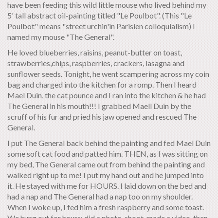
have been feeding this wild little mouse who lived behind my
5' tall abstract oil-painting titled "Le Poulbot". (This "Le
Poulbot" means "street urchin'in Parisien colloquialism) I
named my mouse "The General".
He loved blueberries, raisins, peanut-butter on toast,
strawberries,chips, raspberries, crackers, lasagna and
sunflower seeds. Tonight, he went scampering across my coin
bag and charged into the kitchen for a romp. Then I heard
Mael Duin, the cat pounce and I ran into the kitchen & he had
The General in his mouth!!! I grabbed Maell Duin by the
scruff of his fur and pried his jaw opened and rescued The
General.
I put The General back behind the painting and fed Mael Duin
some soft cat food and patted him. THEN, as I was sitting on
my bed, The General came out from behind the painting and
walked right up to me! I put my hand out and he jumped into
it. He stayed with me for HOURS. I laid down on the bed and
had a nap and The General had a nap too on my shoulder.
When I woke up, I fed him a fresh raspberry and some toast.
We hung out for hours; did a photo-shoot, made a video, then,