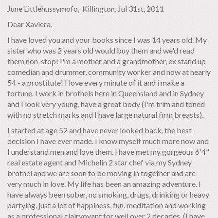
June Littlehussymofo, Killington, Jul 31st, 2011
Dear Xaviera,
I have loved you and your books since I was 14 years old. My
sister who was 2 years old would buy them and we'd read
them non-stop! I'm a mother and a grandmother, ex stand up
comedian and drummer, community worker and now at nearly
54 - a prostitute! I love every minute of it and i make a
fortune. I work in brothels here in Queensland and in Sydney
and I look very young, have a great body (I'm trim and toned
with no stretch marks and I have large natural firm breasts).
I started at age 52 and have never looked back, the best
decision I have ever made. I know myself much more now and
I understand men and love them. I have met my gorgeous 6'4"
real estate agent and Michelin 2 star chef via my Sydney
brothel and we are soon to be moving in together and are
very much in love. My life has been an amazing adventure. I
have always been sober, no smoking, drugs, drinking or heavy
partying, just a lot of happiness, fun, meditation and working
as a professional clairvoyant for well over 2 decades. (I have