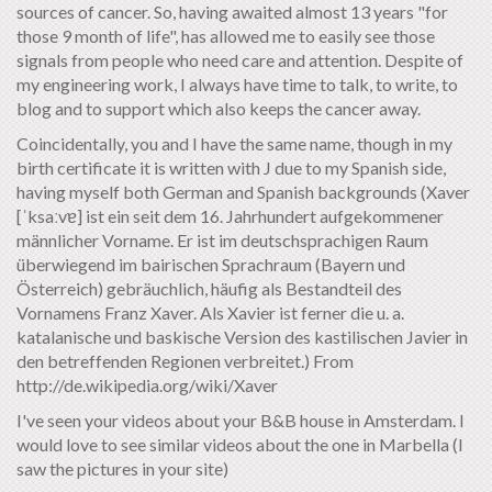
sources of cancer. So, having awaited almost 13 years "for
those 9 month of life", has allowed me to easily see those
signals from people who need care and attention. Despite of
my engineering work, I always have time to talk, to write, to
blog and to support which also keeps the cancer away.
Coincidentally, you and I have the same name, though in my
birth certificate it is written with J due to my Spanish side,
having myself both German and Spanish backgrounds (Xaver
[ˈksaːvɐ] ist ein seit dem 16. Jahrhundert aufgekommener
männlicher Vorname. Er ist im deutschsprachigen Raum
überwiegend im bairischen Sprachraum (Bayern und
Österreich) gebräuchlich, häufig als Bestandteil des
Vornamens Franz Xaver. Als Xavier ist ferner die u. a.
katalanische und baskische Version des kastilischen Javier in
den betreffenden Regionen verbreitet.) From
http://de.wikipedia.org/wiki/Xaver
I've seen your videos about your B&B house in Amsterdam. I
would love to see similar videos about the one in Marbella (I
saw the pictures in your site)