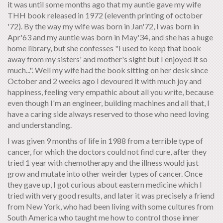
it was until some months ago that my auntie gave my wife
THH book released in 1972 (eleventh printing of october
'72). By the way my wife was born in Jan'72, I was born in
Apr'63 and my auntie was born in May'34, and she has a huge
home library, but she confesses "I used to keep that book
away from my sisters' and mother's sight but I enjoyed it so
much...". Well my wife had the book sitting on her desk since
October and 2 weeks ago I devoured it with much joy and
happiness, feeling very empathic about all you write, because
even though I'm an engineer, building machines and all that, I
have a caring side always reserved to those who need loving
and understanding.
I was given 9 months of life in 1988 from a terrible type of
cancer, for which the doctors could not find cure, after they
tried 1 year with chemotherapy and the illness would just
grow and mutate into other weirder types of cancer. Once
they gave up, I got curious about eastern medicine which I
tried with very good results, and later it was precisely a friend
from New York, who had been living with some cultures from
South America who taught me how to control those inner