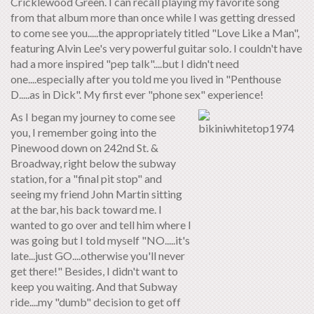
Cricklewood Green. I can recall playing my favorite song
from that album more than once while I was getting dressed
to come see you.....the appropriately titled "Love Like a Man",
featuring Alvin Lee's very powerful guitar solo. I couldn't have
had a more inspired "pep talk"....but I didn't need
one....especially after you told me you lived in "Penthouse
D.....as in Dick". My first ever "phone sex" experience!
As I began my journey to come see
you, I remember going into the
Pinewood down on 242nd St. &
Broadway, right below the subway
station, for a "final pit stop" and
seeing my friend John Martin sitting
at the bar, his back toward me. I
wanted to go over and tell him where I
was going but I told myself "NO.....it's
late...just GO....otherwise you'll never
get there!" Besides, I didn't want to
keep you waiting. And that Subway
ride....my "dumb" decision to get off