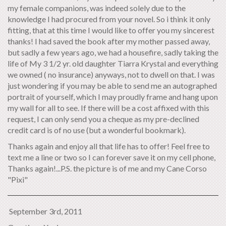
my female companions, was indeed solely due to the
knowledge I had procured from your novel. So i think it only
fitting, that at this time I would like to offer you my sincerest
thanks! I had saved the book after my mother passed away,
but sadly a few years ago, we had a housefire, sadly taking the
life of My 3 1/2 yr. old daughter Tiarra Krystal and everything
we owned ( no insurance) anyways, not to dwell on that. I was
just wondering if you may be able to send me an autographed
portrait of yourself, which I may proudly frame and hang upon
my wall for all to see. If there will be a cost affixed with this
request, I can only send you a cheque as my pre-declined
credit card is of no use (but a wonderful bookmark).
Thanks again and enjoy all that life has to offer! Feel free to
text me a line or two so I can forever save it on my cell phone,
Thanks again!...P.S. the picture is of me and my Cane Corso
"Pixi"
September 3rd, 2011