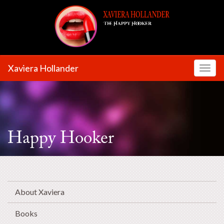
Xaviera Hollander
Toggl
Happy Hooker
About Xaviera
Books