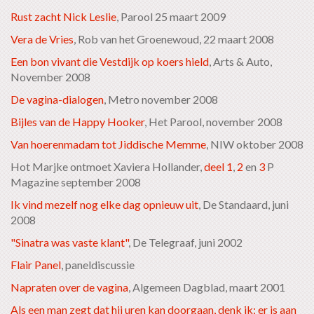
Rust zacht Nick Leslie
, Parool 25 maart 2009
Vera de Vries
, Rob van het Groenewoud, 22 maart 2008
Een bon vivant die Vestdijk op koers hield
, Arts & Auto,
November 2008
De vagina-dialogen
, Metro november 2008
Bijles van de Happy Hooker
, Het Parool, november 2008
Van hoerenmadam tot Jiddische Memme
, NIW oktober 2008
Hot Marjke ontmoet Xaviera Hollander,
deel 1
,
2
en
3
P
Magazine september 2008
Ik vind mezelf nog elke dag opnieuw uit
, De Standaard, juni
2008
"Sinatra was vaste klant"
, De Telegraaf, juni 2002
Flair Panel
, paneldiscussie
Napraten over de vagina
, Algemeen Dagblad, maart 2001
Als een man zegt dat hij uren kan doorgaan, denk ik: er is aan